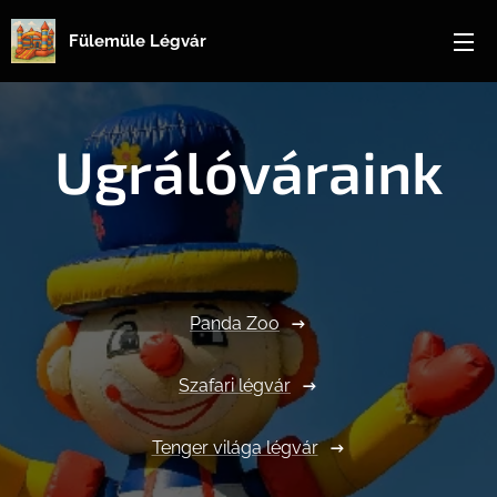
Fülemüle Légvár
Ugrálóváraink
Panda Zoo
Szafari légvár
Tenger világa légvár