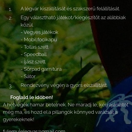
A légvár kiszállítását és szakszerű felállítását.
Egy választható játékot/kiegészítőt az alábbiak
közül.
- Vegyes játékok
- Mobil focikapu
- Tollas szett
- Speedball
- Íjász szett
- Sörpad garnitúra
- Sátor
Rendezvény végén a gyors elszállítást.
📍
Foglald le időben!
A hétvégék hamar betelnek. Ne maradj le, kérj ajánlatot
még ma, és hozd el a pillangók könnyed varázsát a
gyerekeknek!
fulemulelegvar@gmail.com