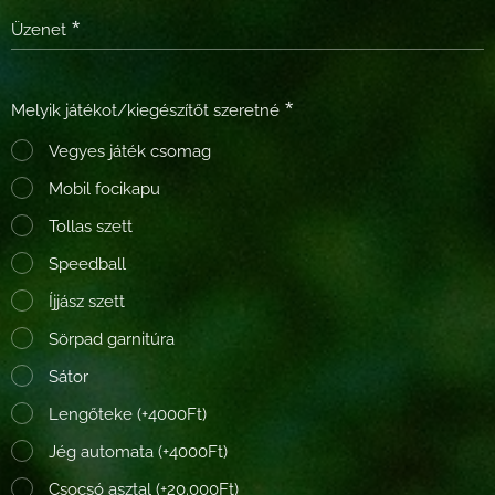
Üzenet
Melyik játékot/kiegészítőt szeretné
Vegyes játék csomag
Mobil focikapu
Tollas szett
Speedball
Íjjász szett
Sörpad garnitúra
Sátor
Lengőteke (+4000Ft)
Jég automata (+4000Ft)
Csocsó asztal (+20.000Ft)