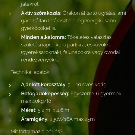
játékról.
Aktív szórakozás:
Órákon át tartó ugrálás, ami
garantáltan lefárasztja a legenergikusabb
gyerkőcöket is.
Minden alkalomra:
Tökéletes választás
születésnapra, kerti partikra, esküvőkre
(gyereksaroknak), falunapokra vagy óvodai
rendezvényekre.
📏 Technikai adatok
Ajánlott korosztály:
3 – 10 éves korig
Befogadóképesség:
Egyszerre 6 gyermek
max 40kg/fő
Méret:
5,2 m x 4,6 m
Áramigény:
230V/16A max 25m
📦 Mit tartalmaz a bérlés?